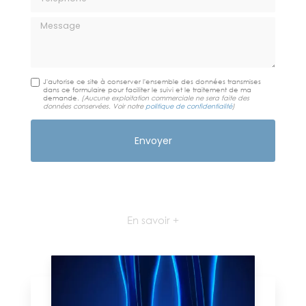
Message
J'autorise ce site à conserver l'ensemble des données transmises
dans ce formulaire pour faciliter le suivi et le traitement de ma
demande.
(Aucune exploitation commerciale ne sera faite des
données conservées. Voir notre
politique de confidentialité
)
En savoir +