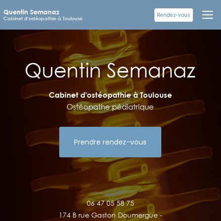
Aller
Quentin Semanaz
au
Rendez-vous
Cabinet d'ostéopathie à Toulouse
contenu
principal
Cabinet d'ostéopathie à Toulouse
Ostéopathe pédiatrique
Prendre rendez-vous
06 47 05 58 75
174 B rue Gaston Doumergue -