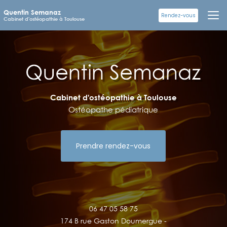
Aller
Quentin Semanaz
au
Rendez-vous
Cabinet d'ostéopathie à Toulouse
contenu
principal
Cabinet d'ostéopathie à Toulouse
Ostéopathe pédiatrique
Prendre rendez-vous
06 47 05 58 75
174 B rue Gaston Doumergue -