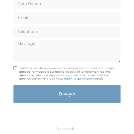
Nom Prénom
Email
Téléphone
Message
J'autorise ce site à conserver l'ensemble des données transmises
dans ce formulaire pour faciliter le suivi et le traitement de ma
demande.
(Aucune exploitation commerciale ne sera faite des
données conservées. Voir notre
politique de confidentialité
)
En savoir +