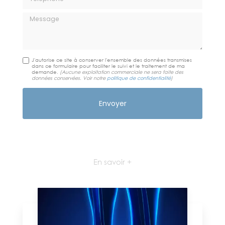
Message
J'autorise ce site à conserver l'ensemble des données transmises
dans ce formulaire pour faciliter le suivi et le traitement de ma
demande.
(Aucune exploitation commerciale ne sera faite des
données conservées. Voir notre
politique de confidentialité
)
En savoir +