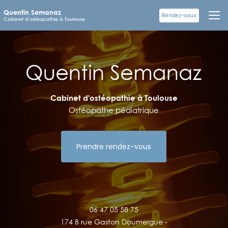
Aller
Quentin Semanaz
au
Rendez-vous
Cabinet d'ostéopathie à Toulouse
contenu
principal
Cabinet d'ostéopathie à Toulouse
Ostéopathe pédiatrique
Prendre rendez-vous
06 47 05 58 75
174 B rue Gaston Doumergue -