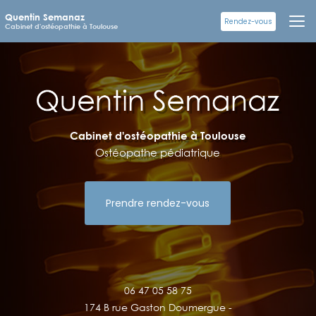
Aller
Quentin Semanaz
au
Rendez-vous
Cabinet d'ostéopathie à Toulouse
contenu
principal
Cabinet d'ostéopathie à Toulouse
Ostéopathe pédiatrique
Prendre rendez-vous
06 47 05 58 75
174 B rue Gaston Doumergue -