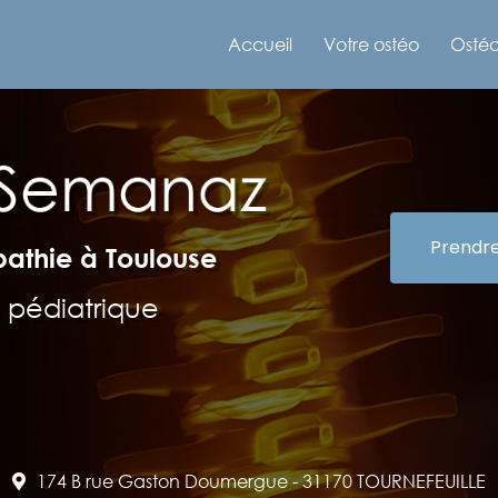
e
Accueil
Votre ostéo
Ostéo
Prendr
pathie à Toulouse
 pédiatrique
174 B rue Gaston Doumergue -
31170 TOURNEFEUILLE