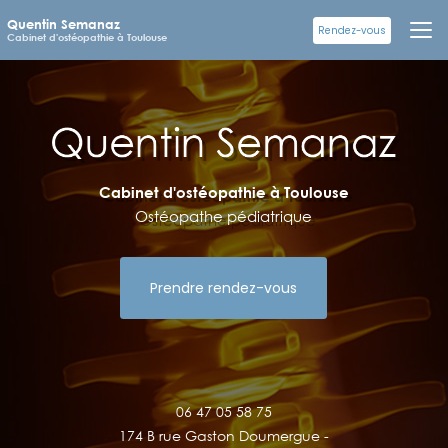
Aller
Quentin Semanaz
au
Rendez-vous
Cabinet d'ostéopathie à Toulouse
contenu
principal
Cabinet d'ostéopathie à Toulouse
Ostéopathe pédiatrique
Prendre rendez-vous
06 47 05 58 75
174 B rue Gaston Doumergue -