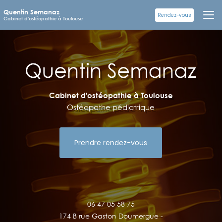
Aller
Quentin Semanaz
au
Rendez-vous
Cabinet d'ostéopathie à Toulouse
contenu
principal
Cabinet d'ostéopathie à Toulouse
Ostéopathe pédiatrique
Prendre rendez-vous
06 47 05 58 75
174 B rue Gaston Doumergue -