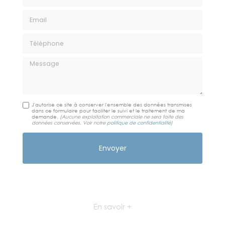
Email
Téléphone
Message
J'autorise ce site à conserver l'ensemble des données transmises
dans ce formulaire pour faciliter le suivi et le traitement de ma
demande.
(Aucune exploitation commerciale ne sera faite des
données conservées. Voir notre
politique de confidentialité
)
En savoir +