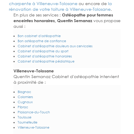
charpente à
Villeneuve-Tolosane
ou encore de
la
rénovation de votre toiture à Villeneuve-Tolosane
.
En plus de ses services :
Ostéopathe pour femmes
enceintes honoraires, Quentin Semanaz
vous propose
aussi :
Bon cabinet d'ostéopathie
Bon ostéopathe de confiance
Cabinet d'ostéopathie douleurs aux cervicales
Cabinet d'ostéopathie du sport
Cabinet d'ostéopathie honoraires
Cabinet d'ostéopathie pédiatrique
Villeneuve-Tolosane
Quentin Semanaz Cabinet d'ostéopathie intervient
à proximité de :
Blagnac
Colomiers
Cugnaux
Pibrac
Plaisance-du-Touch
Toulouse
Tournefeuille
Villeneuve-Tolosane