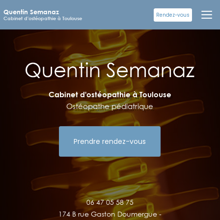
Aller
Quentin Semanaz
au
Rendez-vous
Cabinet d'ostéopathie à Toulouse
contenu
principal
Cabinet d'ostéopathie à Toulouse
Ostéopathe pédiatrique
Prendre rendez-vous
06 47 05 58 75
174 B rue Gaston Doumergue -