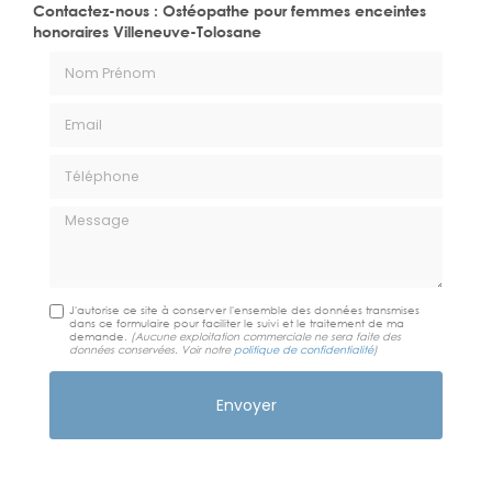
Contactez-nous : Ostéopathe pour femmes enceintes
honoraires Villeneuve-Tolosane
Nom Prénom
Email
Téléphone
Message
J'autorise ce site à conserver l'ensemble des données transmises
dans ce formulaire pour faciliter le suivi et le traitement de ma
demande.
(Aucune exploitation commerciale ne sera faite des
données conservées. Voir notre
politique de confidentialité
)