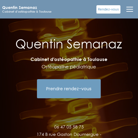
Aller
Quentin Semanaz
au
Rendez-vous
Cabinet d'ostéopathie à Toulouse
contenu
principal
Cabinet d'ostéopathie à Toulouse
Ostéopathe pédiatrique
Prendre rendez-vous
06 47 05 58 75
174 B rue Gaston Doumergue -