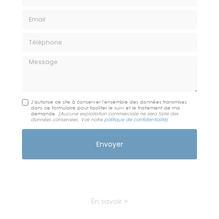
Email
Téléphone
Message
J'autorise ce site à conserver l'ensemble des données transmises
dans ce formulaire pour faciliter le suivi et le traitement de ma
demande.
(Aucune exploitation commerciale ne sera faite des
données conservées. Voir notre
politique de confidentialité
)
En savoir +