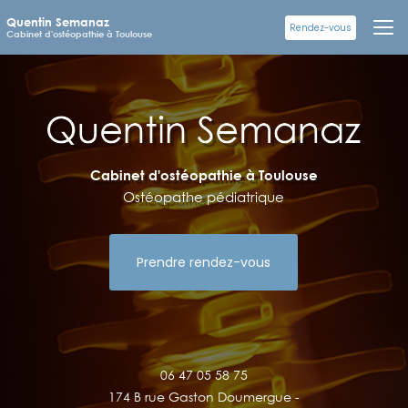
Aller
Quentin Semanaz
au
Rendez-vous
Cabinet d'ostéopathie à Toulouse
contenu
principal
Cabinet d'ostéopathie à Toulouse
Ostéopathe pédiatrique
Prendre rendez-vous
06 47 05 58 75
174 B rue Gaston Doumergue -