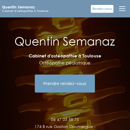
Aller
Quentin Semanaz
au
Rendez-vous
Cabinet d'ostéopathie à Toulouse
contenu
principal
Cabinet d'ostéopathie à Toulouse
Ostéopathe pédiatrique
Prendre rendez-vous
06 47 05 58 75
174 B rue Gaston Doumergue -