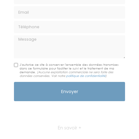
Email
Téléphone
Message
J'autorise ce site à conserver l'ensemble des données transmises
dans ce formulaire pour faciliter le suivi et le traitement de ma
demande.
(Aucune exploitation commerciale ne sera faite des
données conservées. Voir notre
politique de confidentialité
)
En savoir +