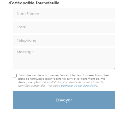
d'ostéopathie Tournefeuille
Nom Prénom
Email
Téléphone
Message
J'autorise ce site à conserver l'ensemble des données transmises
dans ce formulaire pour faciliter le suivi et le traitement de ma
demande.
(Aucune exploitation commerciale ne sera faite des
données conservées. Voir notre
politique de confidentialité
)