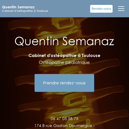
Aller
Quentin Semanaz
au
Rendez-vous
Cabinet d'ostéopathie à Toulouse
contenu
principal
Cabinet d'ostéopathie à Toulouse
Ostéopathe pédiatrique
Prendre rendez-vous
06 47 05 58 75
174 B rue Gaston Doumergue -