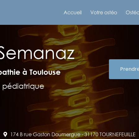
e
Accueil
Votre ostéo
Ostéo
Prendr
pathie à Toulouse
 pédiatrique
174 B rue Gaston Doumergue -
31170 TOURNEFEUILLE