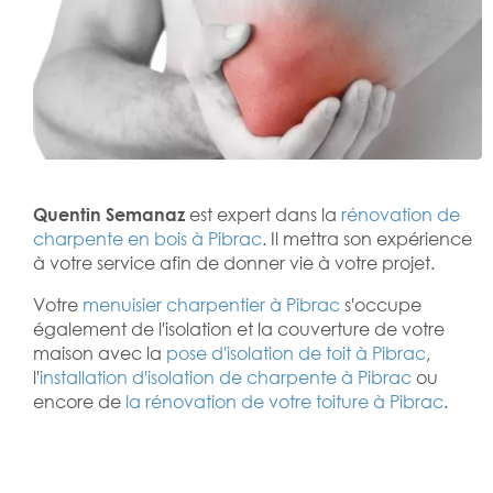
Quentin Semanaz
est expert dans la
rénovation de
charpente en bois à Pibrac
. Il mettra son expérience
à votre service afin de donner vie à votre projet.
Votre
menuisier charpentier à Pibrac
s'occupe
également de l'isolation et la couverture de votre
maison avec la
pose d'isolation de toit à Pibrac
,
l'
installation d'isolation de charpente à
Pibrac
ou
encore de
la rénovation de votre toiture à Pibrac
.