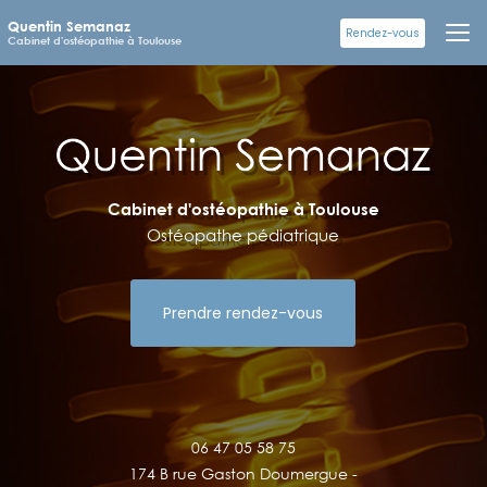
Aller
Quentin Semanaz
au
Rendez-vous
Cabinet d'ostéopathie à Toulouse
contenu
principal
Cabinet d'ostéopathie à Toulouse
Ostéopathe pédiatrique
Prendre rendez-vous
06 47 05 58 75
174 B rue Gaston Doumergue -