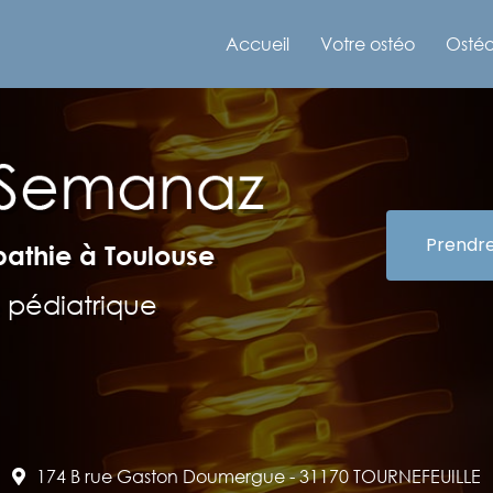
e
Accueil
Votre ostéo
Ostéo
Prendr
pathie à Toulouse
 pédiatrique
174 B rue Gaston Doumergue -
31170 TOURNEFEUILLE