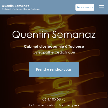
Aller
Quentin Semanaz
au
Rendez-vous
Cabinet d'ostéopathie à Toulouse
contenu
principal
Cabinet d'ostéopathie à Toulouse
Ostéopathe pédiatrique
Prendre rendez-vous
06 47 05 58 75
174 B rue Gaston Doumergue -