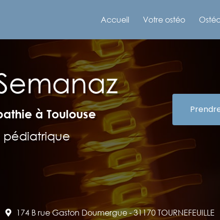
e
Accueil
Votre ostéo
Ostéo
Prendr
pathie à Toulouse
 pédiatrique
174 B rue Gaston Doumergue -
31170 TOURNEFEUILLE