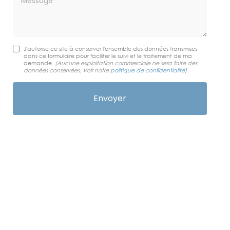
J'autorise ce site à conserver l'ensemble des données transmises
dans ce formulaire pour faciliter le suivi et le traitement de ma
demande.
(Aucune exploitation commerciale ne sera faite des
données conservées. Voir notre
politique de confidentialité
)