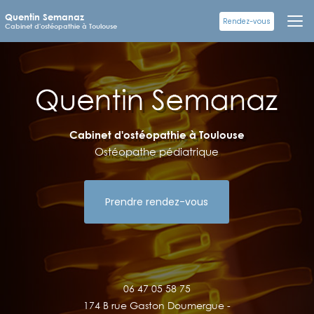
Aller
Quentin Semanaz
au
Rendez-vous
Cabinet d'ostéopathie à Toulouse
contenu
principal
Cabinet d'ostéopathie à Toulouse
Ostéopathe pédiatrique
Prendre rendez-vous
06 47 05 58 75
174 B rue Gaston Doumergue -