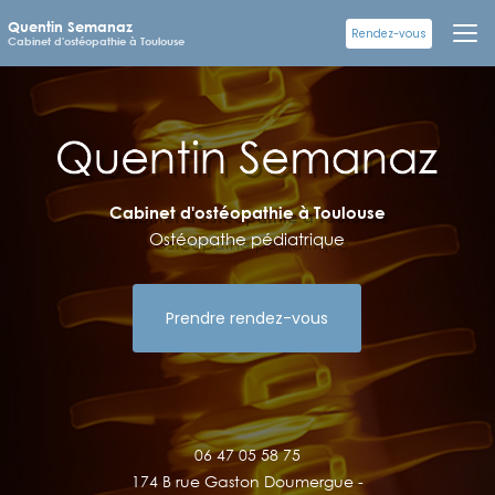
Aller
Quentin Semanaz
au
Rendez-vous
Cabinet d'ostéopathie à Toulouse
contenu
principal
Cabinet d'ostéopathie à Toulouse
Ostéopathe pédiatrique
Prendre rendez-vous
06 47 05 58 75
174 B rue Gaston Doumergue -